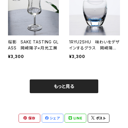
桜影 SAKE TASTING GL
1RYU2SHU 味わいをデザ
ASS 岡﨑陽子×月光工房
インするグラス 岡﨑陽子×
月光工房
¥3,300
¥3,300
もっと見る
保存
シェア
LINE
ポスト